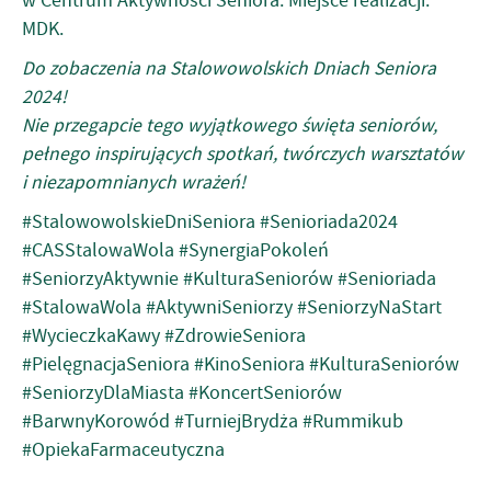
w Centrum Aktywności Seniora. Miejsce realizacji:
MDK.
Do zobaczenia na Stalowowolskich Dniach Seniora
2024!
Nie przegapcie tego wyjątkowego święta seniorów,
pełnego inspirujących spotkań, twórczych warsztatów
i niezapomnianych wrażeń!
#StalowowolskieDniSeniora #Senioriada2024
#CASStalowaWola #SynergiaPokoleń
#SeniorzyAktywnie #KulturaSeniorów #Senioriada
#StalowaWola #AktywniSeniorzy #SeniorzyNaStart
#WycieczkaKawy #ZdrowieSeniora
#PielęgnacjaSeniora #KinoSeniora #KulturaSeniorów
#SeniorzyDlaMiasta #KoncertSeniorów
#BarwnyKorowód #TurniejBrydża #Rummikub
#OpiekaFarmaceutyczna