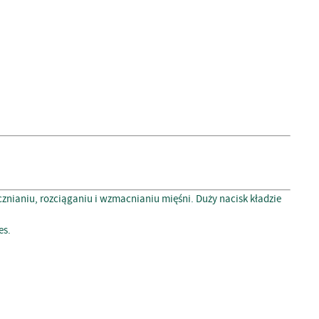
tycznianiu, rozciąganiu i wzmacnianiu mięśni.
Duży nacisk kładzie
es.