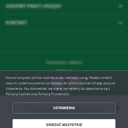
Firmy te działają w charakterze pośredników prezentujących nasze
GODZINY PRACY URZĘDU
treści w postaci wiadomości, ofert, komunikatów mediów
społecznościowych.
KONTAKT
Odwiedzin: 686923
Online: 3
Strona korzysta z plików cookies w celu realizacji usług. Możesz określić
warunki przechowywania lub dostępu do plików cookies klikając przycisk
Ustawienia. Aby dowiedzieć się więcej zachęcamy do zapoznania się z
Polityką Cookies oraz Polityką Prywatności.
USTAWIENIA
ZAPISZ WYBRANE
ODRZUĆ WSZYSTKIE
ODRZUĆ WSZYSTKIE