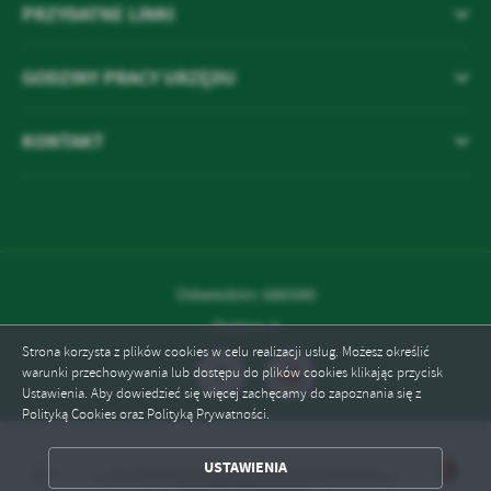
PRZYDATNE LINKI
GODZINY PRACY URZĘDU
KONTAKT
Odwiedzin: 686580
Online: 3
Strona korzysta z plików cookies w celu realizacji usług. Możesz określić
warunki przechowywania lub dostępu do plików cookies klikając przycisk
Ustawienia. Aby dowiedzieć się więcej zachęcamy do zapoznania się z
Polityką Cookies oraz Polityką Prywatności.
ZAPISZ WYBRANE
USTAWIENIA
ODRZUĆ WSZYSTKIE