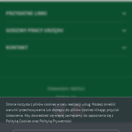
PRZYDATNE LINKI
GODZINY PRACY URZĘDU
KONTAKT
Odwiedzin: 685521
Online: 12
Strona korzysta z plików cookies w celu realizacji usług. Możesz określić
warunki przechowywania lub dostępu do plików cookies klikając przycisk
Ustawienia. Aby dowiedzieć się więcej zachęcamy do zapoznania się z
Polityką Cookies oraz Polityką Prywatności.
ZAPISZ WYBRANE